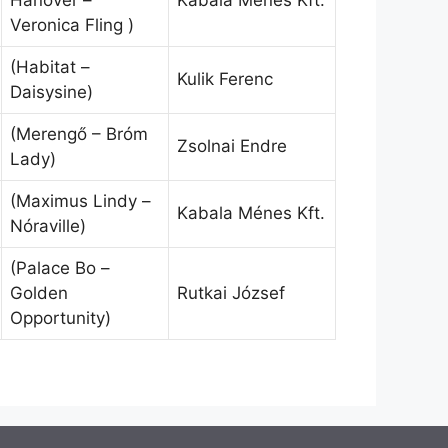
Hanover –
Kabala Ménes Kft.
Veronica Fling )
(Habitat –
Kulik Ferenc
Daisysine)
(Merengő – Bróm
Zsolnai Endre
Lady)
(Maximus Lindy –
Kabala Ménes Kft.
Nóraville)
(Palace Bo –
Golden
Rutkai József
Opportunity)