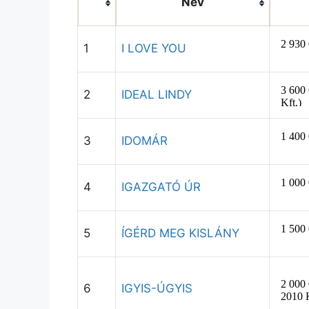
Név
1
I LOVE YOU
2
IDEAL LINDY
3
IDOMÁR
4
IGAZGATÓ ÚR
5
ÍGÉRD MEG KISLÁNY
6
IGYIS-ÚGYIS