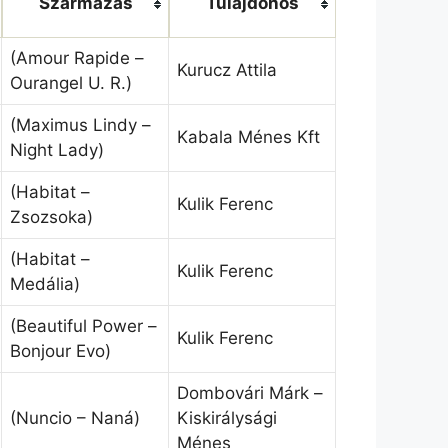
Származás
Tulajdonos
(Amour Rapide –
Kurucz Attila
Ourangel U. R.)
(Maximus Lindy –
Kabala Ménes Kft
Night Lady)
(Habitat –
Kulik Ferenc
Zsozsoka)
(Habitat –
Kulik Ferenc
Medália)
(Beautiful Power –
Kulik Ferenc
Bonjour Evo)
Dombovári Márk –
(Nuncio – Naná)
Kiskirálysági
Ménes