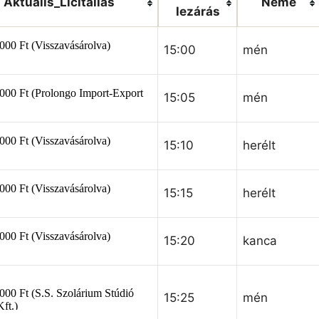
Aktuális_Licitállás
Neme
lezárás
15:00
mén
15:05
mén
15:10
herélt
15:15
herélt
15:20
kanca
15:25
mén